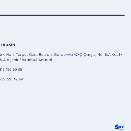
E ULAŞIN
ürk Mah. Turgut Özal Bulvarı, Gardenya 42/Ç Çarşısı No: 8/A Kat:1 -
8 Ataşehir / İstanbul Anadolu
216 455 60 65
535 665 42 69