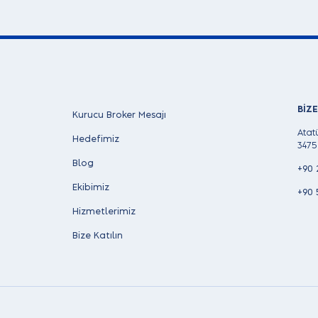
BİZ
Kurucu Broker Mesajı
Atat
Hedefimiz
3475
Blog
+90 
Ekibimiz
+90 
Hizmetlerimiz
Bize Katılın