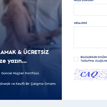
MÜLK DURUMU
MESAJINIZ
LAMAK & ÜCRETSİZ
BİLGİLERİMİN DOĞR
e yazın...
TARAFIMA ULAŞILMA
 Güncel Müşteri Portföyü
i,Enerjik ve Keyifli Bir Çalışma Ortamı