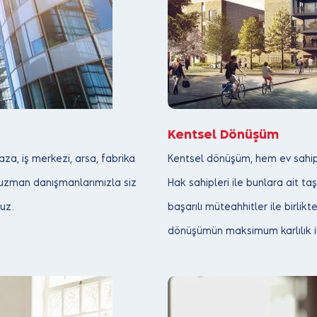
Kentsel Dönüşüm
aza, iş merkezi, arsa, fabrika
Kentsel dönüşüm, hem ev sahiple
 uzman danışmanlarımızla siz
Hak sahipleri ile bunlara ait t
ruz.
başarılı müteahhitler ile birli
dönüşümün maksimum karlılık il